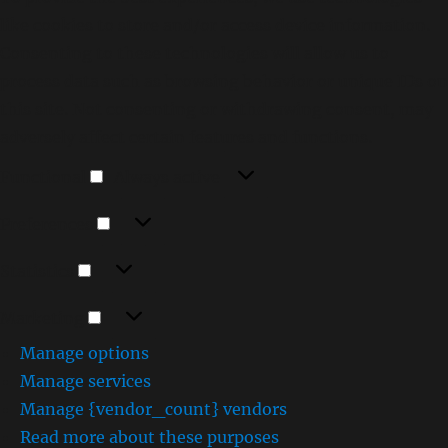
like cookies to store and/or access device information.
Consenting to these technologies will allow us to
process data such as browsing behavior or unique IDs on
this site. Not consenting or withdrawing consent, may
adversely affect certain features and functions.
Functional
Functional
Always active
Preferences
Preferences
Statistics
Statistics
Marketing
Marketing
Manage options
Manage services
Manage {vendor_count} vendors
Read more about these purposes