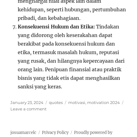
menghargai nilai aspek lain dalam
kehidupan, seperti hubungan, pertumbuhan
pribadi, dan kebahagiaan.
Konsekuensi Hukum dan Etika:
Tindakan
yang didorong oleh keserakahan dapat
berakibat pada konsekuensi hukum dan
etika, termasuk masalah hukum, reputasi
yang rusak, dan hilangnya kepercayaan dari
orang lain. Penipuan finansial atau praktik
bisnis yang tidak etis dapat menghasilkan
sanksi yang keras.
P
C
T
January 23, 2024
quotes
motivasi
,
motivation 2024
o
o
a
a
Leave a comment
s
n
t
g
t
A
e
s
e
d
g
josuamarcelc
Privacy Policy
Proudly powered by
d
a
o