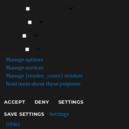
Functional
a
Functional
Always active
n
y
Preferences
Preferences
a
M
Statistics
Statistics
e
r
Marketing
u
Marketing
g
Manage options
i
k
Manage services
a
Manage {vendor_count} vendors
n
Read more about these purposes
O
r
a
ACCEPT
DENY
SETTINGS
n
g
Settings
SAVE SETTINGS
L
a
{title}
i