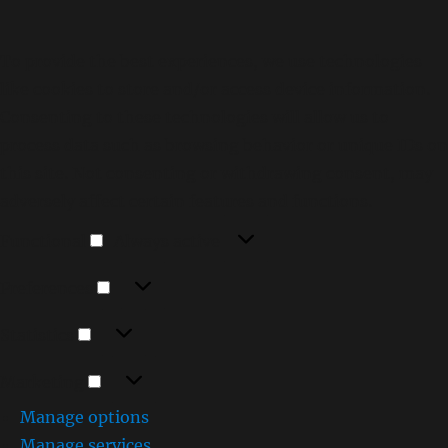
To provide the best experiences, we use technologies
like cookies to store and/or access device information.
Consenting to these technologies will allow us to
process data such as browsing behavior or unique IDs on
this site. Not consenting or withdrawing consent, may
adversely affect certain features and functions.
Functional
Functional
Always active
Preferences
Preferences
Statistics
Statistics
Marketing
Marketing
Manage options
Manage services